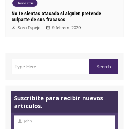
Bienestar
No te sientas atacado si alguien pretende
culparte de sus fracasos
Sara Espejo
9 febrero, 2020
Suscribite para recibir nuevos
articulos.
John
N