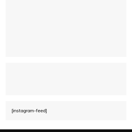
i
c
o
[instagram-feed]