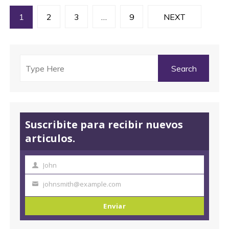
N
1
2
3
…
9
NEXT
a
v
e
g
a
Suscribite para recibir nuevos
articulos.
c
i
John
N
o
johnsmith@example.com
ó
T
m
u
Enviar
n
b
c
r