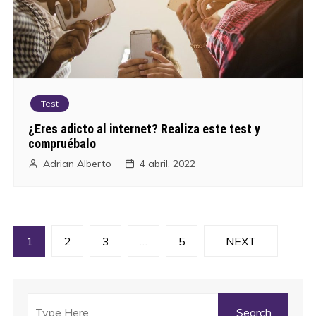
Test
¿Eres adicto al internet? Realiza este test y
compruébalo
Adrian Alberto
4 abril, 2022
N
1
2
3
…
5
NEXT
a
v