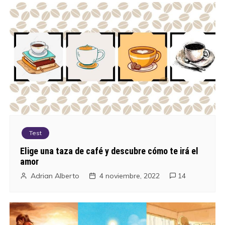
d
e
e
n
t
r
a
Test
d
Elige una taza de café y descubre cómo te irá el
amor
a
Adrian Alberto
4 noviembre, 2022
14
s