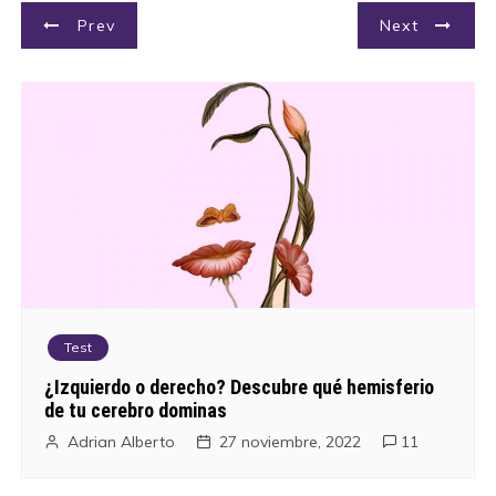
N
Prev
Next
a
v
e
g
a
c
i
Test
¿Izquierdo o derecho? Descubre qué hemisferio
ó
de tu cerebro dominas
n
Adrian Alberto
27 noviembre, 2022
11