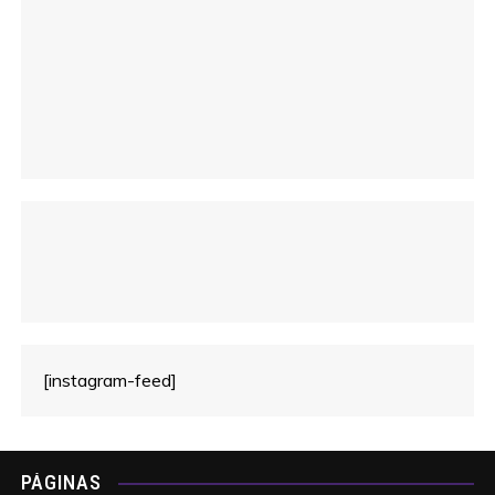
c
o
[instagram-feed]
PÁGINAS