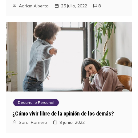
n
Adrian Alberto
25 julio, 2022
8
d
e
e
n
t
r
a
Desarrollo Personal
d
¿Cómo vivir libre de la opinión de los demás?
a
Sarai Romero
9 junio, 2022
s