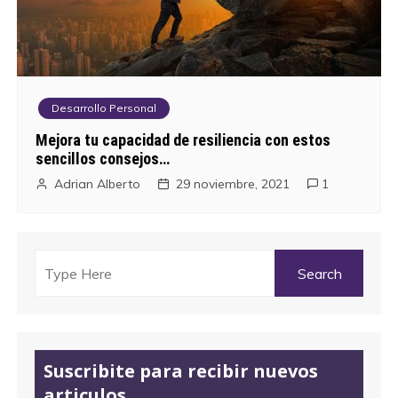
Desarrollo Personal
Mejora tu capacidad de resiliencia con estos
sencillos consejos…
Adrian Alberto
29 noviembre, 2021
1
Suscribite para recibir nuevos
articulos.