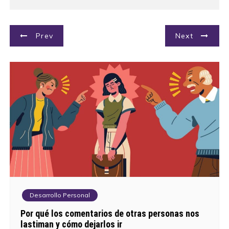
N
Prev
Next
a
v
e
g
a
c
i
Desarrollo Personal
ó
Por qué los comentarios de otras personas nos
lastiman y cómo dejarlos ir