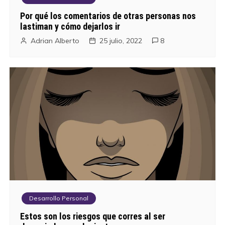
ó
Por qué los comentarios de otras personas nos
lastiman y cómo dejarlos ir
n
Adrian Alberto
25 julio, 2022
8
d
e
e
n
t
r
a
Desarrollo Personal
d
Estos son los riesgos que corres al ser