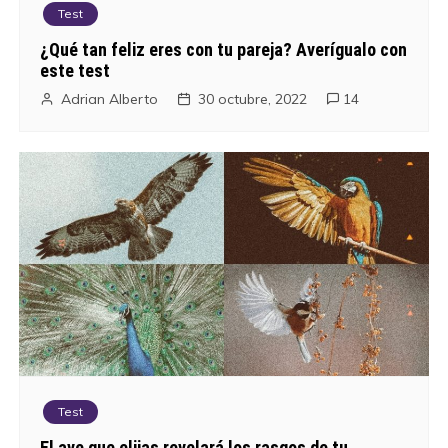
a
Test
d
¿Qué tan feliz eres con tu pareja? Averígualo con
este test
a
Adrian Alberto
30 octubre, 2022
14
s
Test
El ave que elijas revelará los rasgos de tu