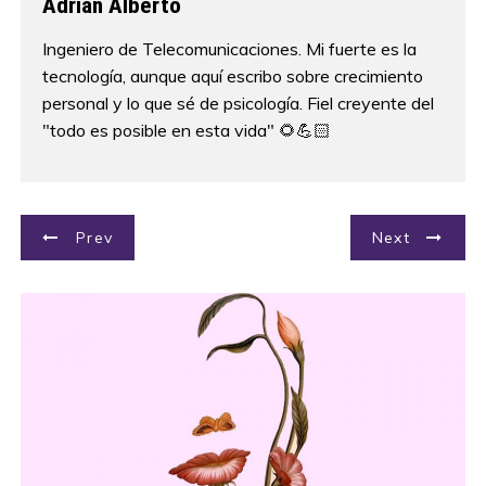
Adrian Alberto
Ingeniero de Telecomunicaciones. Mi fuerte es la
tecnología, aunque aquí escribo sobre crecimiento
personal y lo que sé de psicología. Fiel creyente del
"todo es posible en esta vida" 🌻💪🏻
N
Prev
Next
a
v
e
g
a