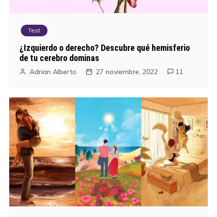
c
i
Test
¿Izquierdo o derecho? Descubre qué hemisferio
ó
de tu cerebro dominas
n
Adrian Alberto
27 noviembre, 2022
11
d
e
e
n
t
r