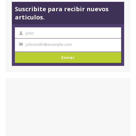
Suscribite para recibir nuevos
articulos.
John
N
o
johnsmith@example.com
T
m
u
Enviar
b
c
r
o
e
r
r
e
o
e
l
e
c