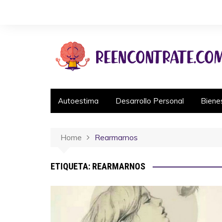
Autoestima
Desarrollo Personal
Biene
Home
Rearmarnos
ETIQUETA:
REARMARNOS