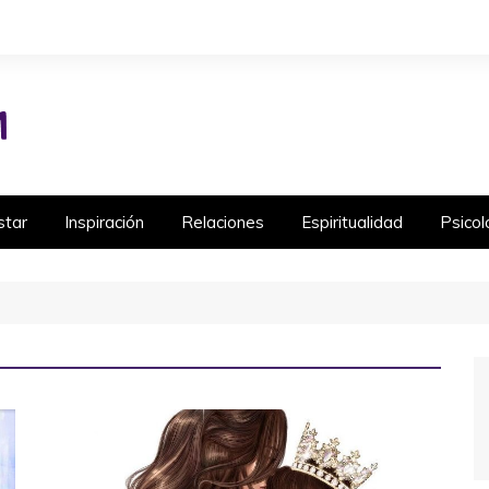
star
Inspiración
Relaciones
Espiritualidad
Psicol