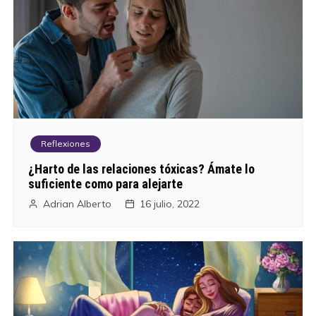
e
n
t
r
a
Reflexiones
d
¿Harto de las relaciones tóxicas? Ámate lo
a
suficiente como para alejarte
Adrian Alberto
16 julio, 2022
s