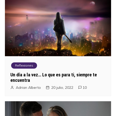
v
e
g
a
c
i
Reflexiones
ó
Un día a la vez… Lo que es para ti, siempre te
encuentra
n
Adrian Alberto
20 julio, 2022
10
d
e