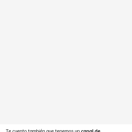
Te cuento también que tenemos un
canal de