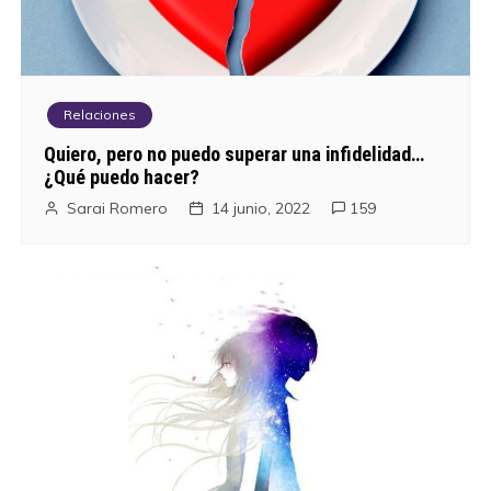
t
r
a
Relaciones
d
Quiero, pero no puedo superar una infidelidad…
¿Qué puedo hacer?
a
Sarai Romero
14 junio, 2022
159
s