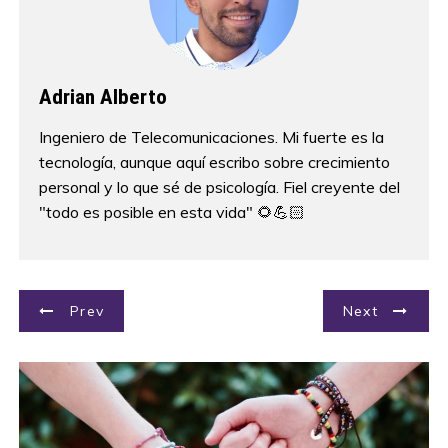
Adrian Alberto
Ingeniero de Telecomunicaciones. Mi fuerte es la
tecnología, aunque aquí escribo sobre crecimiento
personal y lo que sé de psicología. Fiel creyente del
"todo es posible en esta vida" 🌻💪🏻
N
Prev
Next
a
v
e