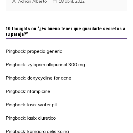
Adrian Alberto
18 abril, 2022
10 thoughts on “
¿Es bueno tener que guardarle secretos a
tu pareja?
”
Pingback:
propecia generic
Pingback:
zyloprim allopurinol 300 mg
Pingback:
doxycycline for acne
Pingback:
rifampicine
Pingback:
lasix water pill
Pingback:
lasix diuretico
Pingback:
kamagra gelis kaina