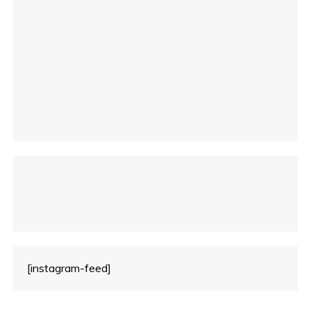
i
c
o
[instagram-feed]