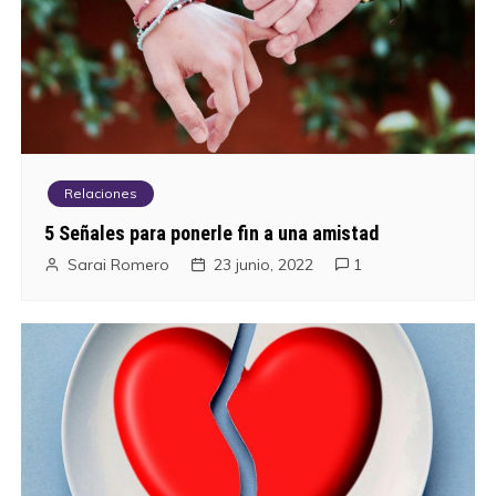
g
a
c
i
Relaciones
ó
5 Señales para ponerle fin a una amistad
n
Sarai Romero
23 junio, 2022
1
d
e
e
n