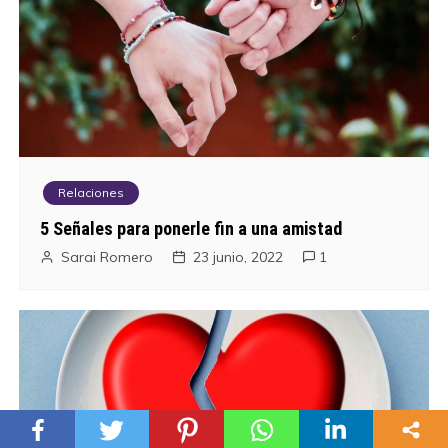
n
t
r
a
Relaciones
d
5 Señales para ponerle fin a una amistad
a
Sarai Romero
23 junio, 2022
1
s