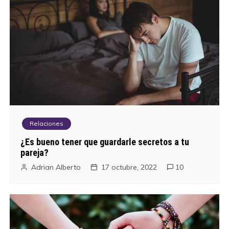
v
e
g
a
c
i
Relaciones
ó
¿Es bueno tener que guardarle secretos a tu
pareja?
n
Adrian Alberto
17 octubre, 2022
10
d
e
e