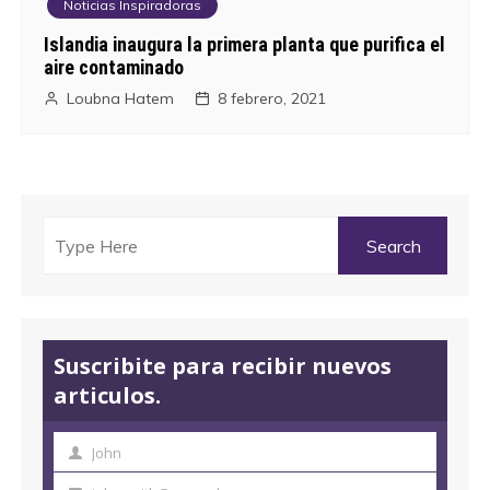
Noticias Inspiradoras
Islandia inaugura la primera planta que purifica el
aire contaminado
Loubna Hatem
8 febrero, 2021
Suscribite para recibir nuevos
articulos.
John
N