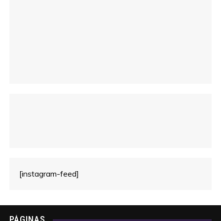
c
o
[instagram-feed]
PÁGINAS