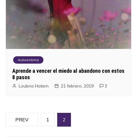
Autoestima
Aprende a vencer el miedo al abandono con estos
8 pasos
Loubna Hatem
21 febrero, 2019
3
N
PREV
1
2
a