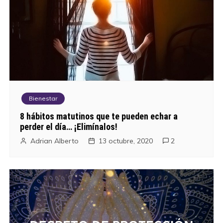
Bienestar
8 hábitos matutinos que te pueden echar a
perder el día… ¡Elimínalos!
Adrian Alberto
13 octubre, 2020
2