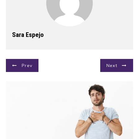
Sara Espejo
N
Prev
Next
a
v
e
g
a