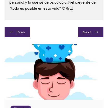
personal y lo que sé de psicología. Fiel creyente del
"todo es posible en esta vida" 🌻💪🏻
N
Prev
Next
a
v
e
g
a
c
i