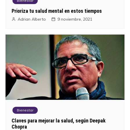
Bienestar
ó
Prioriza tu salud mental en estos tiempos
n
Adrian Alberto
9 noviembre, 2021
d
e
e
n
t
r
a
Bienestar
d
Claves para mejorar la salud, según Deepak
Chopra