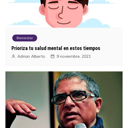
t
r
a
Bienestar
d
Prioriza tu salud mental en estos tiempos
a
Adrian Alberto
9 noviembre, 2021
s