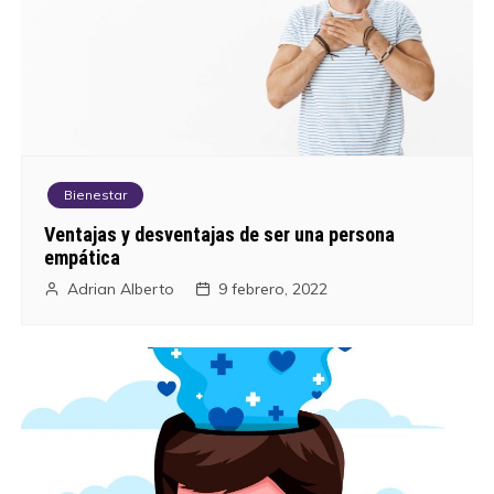
g
a
c
i
Bienestar
ó
Ventajas y desventajas de ser una persona
empática
n
Adrian Alberto
9 febrero, 2022
d
e
e
n