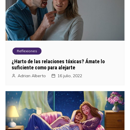
n
t
r
a
Reflexiones
d
¿Harto de las relaciones tóxicas? Ámate lo
a
suficiente como para alejarte
Adrian Alberto
16 julio, 2022
s