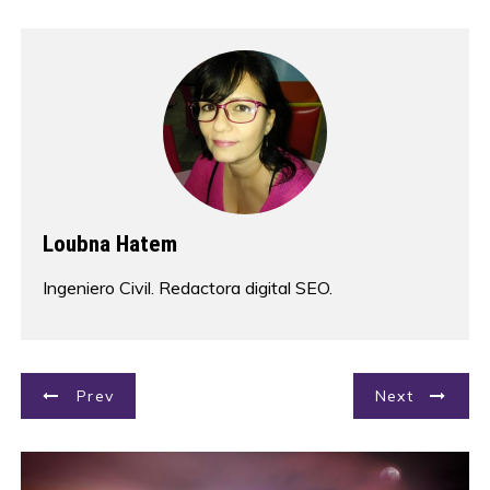
Loubna Hatem
Ingeniero Civil. Redactora digital SEO.
N
Prev
Next
a
v