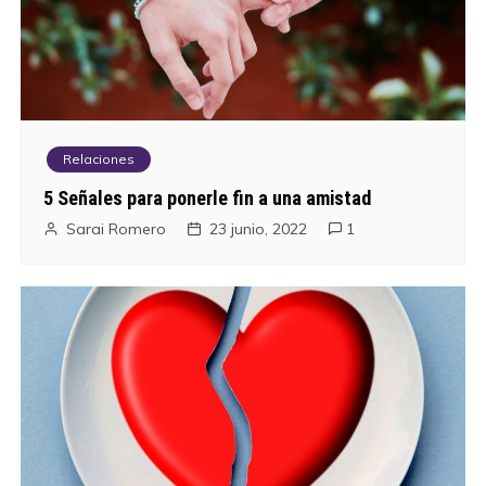
t
r
a
Relaciones
d
5 Señales para ponerle fin a una amistad
a
Sarai Romero
23 junio, 2022
1
s