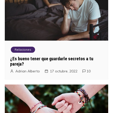
e
g
a
c
i
Relaciones
ó
¿Es bueno tener que guardarle secretos a tu
pareja?
n
Adrian Alberto
17 octubre, 2022
10
d
e
e
n