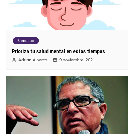
t
r
a
Bienestar
d
Prioriza tu salud mental en estos tiempos
a
Adrian Alberto
9 noviembre, 2021
s