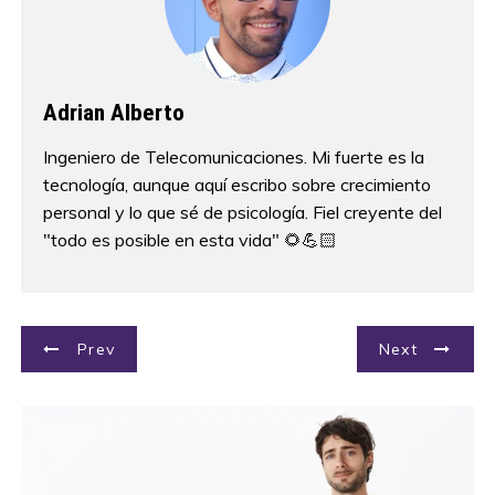
Adrian Alberto
Ingeniero de Telecomunicaciones. Mi fuerte es la
tecnología, aunque aquí escribo sobre crecimiento
personal y lo que sé de psicología. Fiel creyente del
"todo es posible en esta vida" 🌻💪🏻
N
Prev
Next
a
v
e