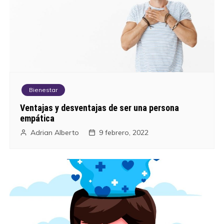
g
a
c
i
Bienestar
ó
Ventajas y desventajas de ser una persona
empática
n
Adrian Alberto
9 febrero, 2022
d
e
e
n