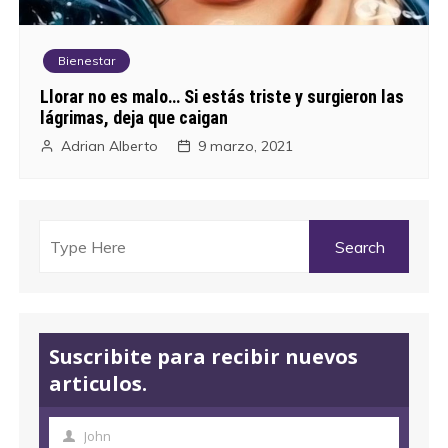
Bienestar
Llorar no es malo… Si estás triste y surgieron las
lágrimas, deja que caigan
Adrian Alberto
9 marzo, 2021
Suscribite para recibir nuevos
articulos.
John
N