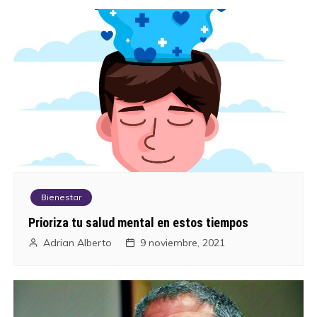
e
e
n
t
r
a
Bienestar
d
Prioriza tu salud mental en estos tiempos
a
Adrian Alberto
9 noviembre, 2021
s