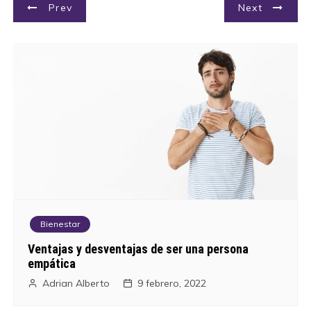
N
Prev
Next
a
v
e
g
a
c
i
Bienestar
ó
Ventajas y desventajas de ser una persona
empática
n
Adrian Alberto
9 febrero, 2022
d