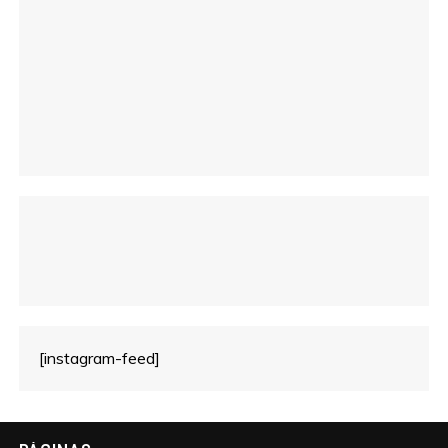
c
o
[instagram-feed]