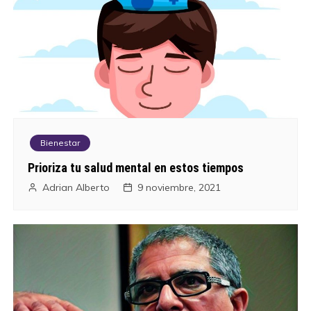
e
n
t
r
a
Bienestar
d
Prioriza tu salud mental en estos tiempos
a
Adrian Alberto
9 noviembre, 2021
s