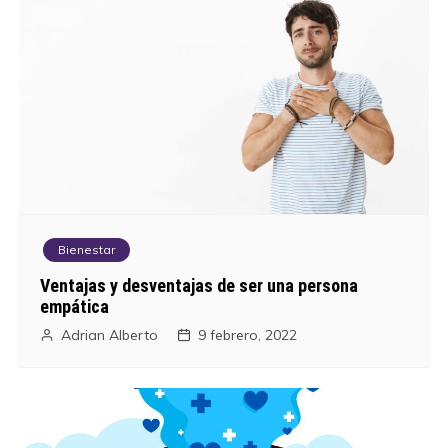
v
e
g
a
c
i
Bienestar
ó
Ventajas y desventajas de ser una persona
empática
n
Adrian Alberto
9 febrero, 2022
d
e