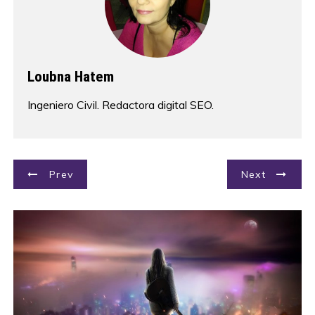
Loubna Hatem
Ingeniero Civil. Redactora digital SEO.
N
Prev
Next
a
v
e
g