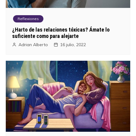
a
Reflexiones
d
¿Harto de las relaciones tóxicas? Ámate lo
a
suficiente como para alejarte
Adrian Alberto
16 julio, 2022
s