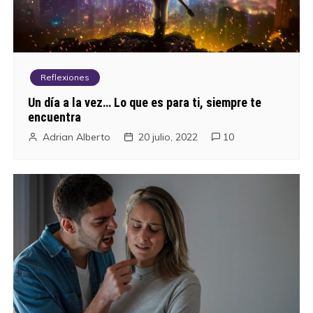
a
c
i
Reflexiones
ó
Un día a la vez… Lo que es para ti, siempre te
encuentra
n
Adrian Alberto
20 julio, 2022
10
d
e
e
n
t
r