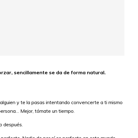
orzar, sencillamente se da de forma natural.
r alguien y te la pasas intentando convencerte a ti mismo
 persona… Mejor, tómate un tiempo.
do después.
n perfecto. Nadie de por sí es perfecto en este mundo