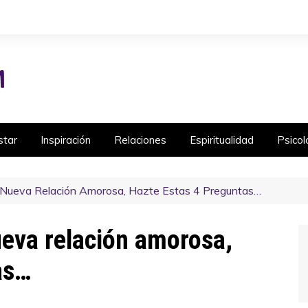
star
Inspiración
Relaciones
Espiritualidad
Psicol
a Nueva Relación Amorosa, Hazte Estas 4 Preguntas…
ueva relación amorosa,
as…