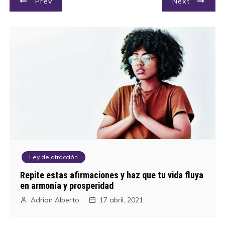
N
Prev
Next
a
v
e
g
a
c
i
Ley de atracción
ó
Repite estas afirmaciones y haz que tu vida fluya
en armonía y prosperidad
n
Adrian Alberto
17 abril, 2021
d