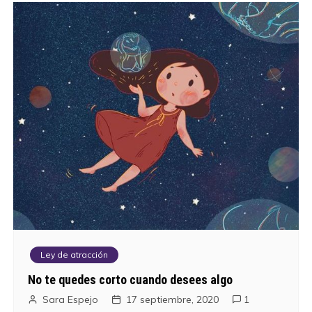
e
e
n
t
r
a
d
a
s
Ley de atracción
No te quedes corto cuando desees algo
Sara Espejo
17 septiembre, 2020
1