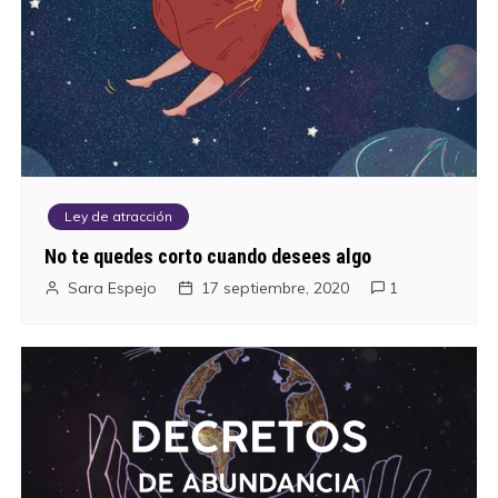
r
a
d
a
s
Ley de atracción
No te quedes corto cuando desees algo
Sara Espejo
17 septiembre, 2020
1