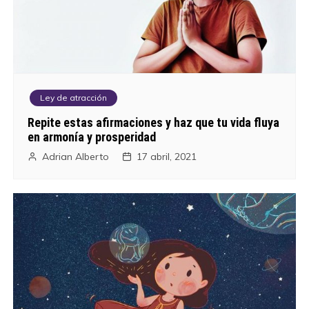
g
a
c
i
Ley de atracción
ó
Repite estas afirmaciones y haz que tu vida fluya
en armonía y prosperidad
n
Adrian Alberto
17 abril, 2021
d
e
e
n
t