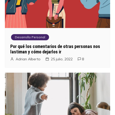
g
a
c
i
Desarrollo Personal
ó
Por qué los comentarios de otras personas nos
lastiman y cómo dejarlos ir
n
Adrian Alberto
25 julio, 2022
8
d
e
e
n
t