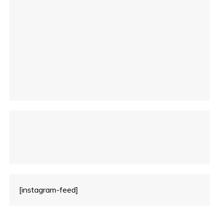
i
c
o
[instagram-feed]