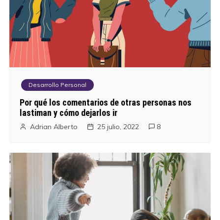
g
a
c
i
Desarrollo Personal
ó
Por qué los comentarios de otras personas nos
lastiman y cómo dejarlos ir
n
Adrian Alberto
25 julio, 2022
8
d
e
e
n