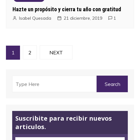
Hazte un propósito y cierra tu año con gratitud
Isabel Quesada
21 diciembre, 2019
1
N
1
2
NEXT
a
v
e
g
a
Suscribite para recibir nuevos
articulos.
c