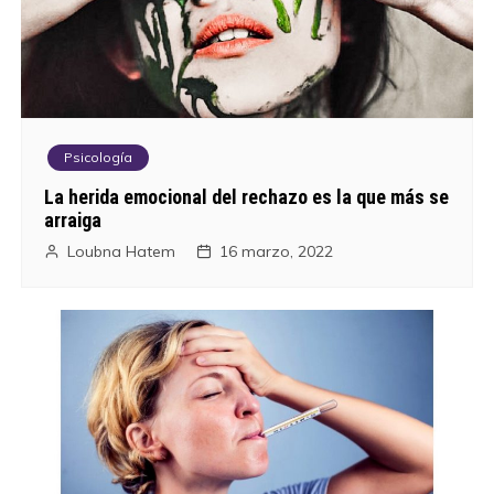
r
a
d
a
Psicología
s
La herida emocional del rechazo es la que más se
arraiga
Loubna Hatem
16 marzo, 2022