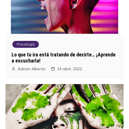
a
c
i
ó
Psicología
n
Lo que tu ira está tratando de decirte… ¡Aprende
a escucharla!
d
Adrian Alberto
14 abril, 2022
e
e
n
t