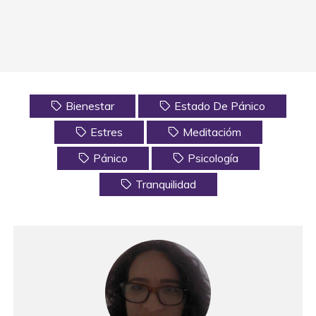
Bienestar
Estado De Pánico
Estres
Meditacióm
Pánico
Psicología
Tranquilidad