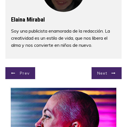
Elaina Mirabal
Soy una publicista enamorada de la redacción. La
creatividad es un estilo de vida, que nos libera el
alma y nos convierte en niños de nuevo.
N
Prev
Next
a
v
e
g