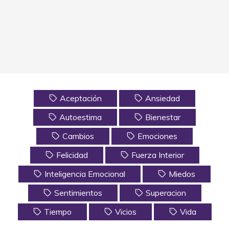
Aceptación
Ansiedad
Autoestima
Bienestar
Cambios
Emociones
Felicidad
Fuerza Interior
Inteligencia Emocional
Miedos
Sentimientos
Superacion
Tiempo
Vicios
Vida