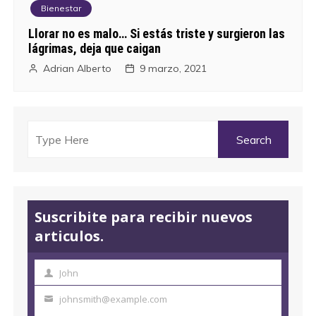
Bienestar
Llorar no es malo… Si estás triste y surgieron las
lágrimas, deja que caigan
Adrian Alberto
9 marzo, 2021
Suscribite para recibir nuevos
articulos.
John
N
o
johnsmith@example.com
T
m