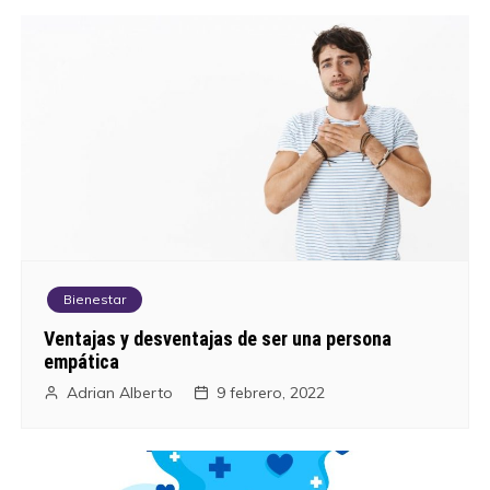
a
v
e
g
a
c
i
Bienestar
ó
Ventajas y desventajas de ser una persona
empática
n
Adrian Alberto
9 febrero, 2022
d
e