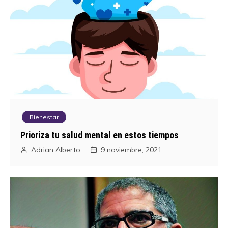
e
n
t
r
a
Bienestar
d
Prioriza tu salud mental en estos tiempos
a
Adrian Alberto
9 noviembre, 2021
s