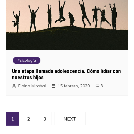
Psicología
Una etapa llamada adolescencia. Cómo lidiar con
nuestros hijos
Elaina Mirabal
15 febrero, 2020
3
N
1
2
3
NEXT
a