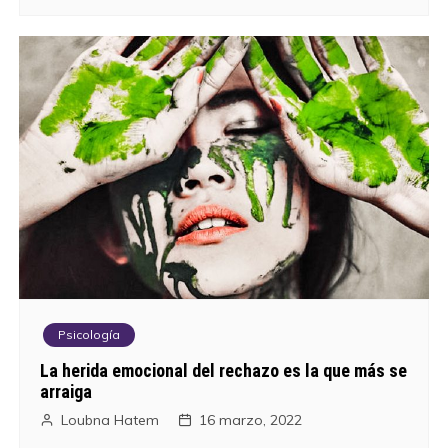
e
e
n
t
r
a
d
a
Psicología
s
La herida emocional del rechazo es la que más se
arraiga
Loubna Hatem
16 marzo, 2022