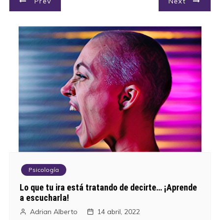
N
Prev
Next
a
v
e
g
a
c
i
ó
Psicología
n
Lo que tu ira está tratando de decirte… ¡Aprende
a escucharla!
d
Adrian Alberto
14 abril, 2022