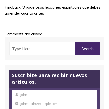
Pingback:
8 poderosas lecciones espirituales que debes
aprender cuanto antes
Comments are closed.
Suscribite para recibir nuevos
articulos.
John
N
o
johnsmith@example.com
T