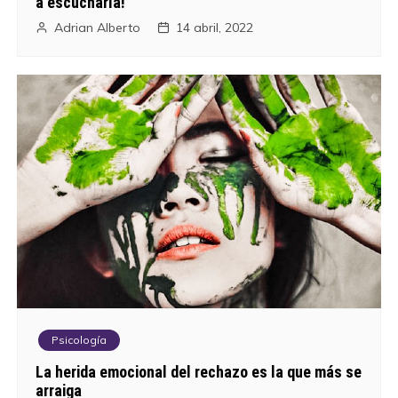
a escucharla!
d
Adrian Alberto
14 abril, 2022
e
e
n
t
r
a
d
a
Psicología
s
La herida emocional del rechazo es la que más se
arraiga