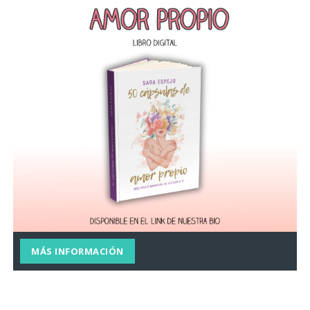
MÁS INFORMACIÓN