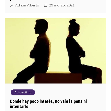
Adrian Alberto
29 marzo, 2021
Autoestima
Donde hay poco interés, no vale la pena ni
intentarlo