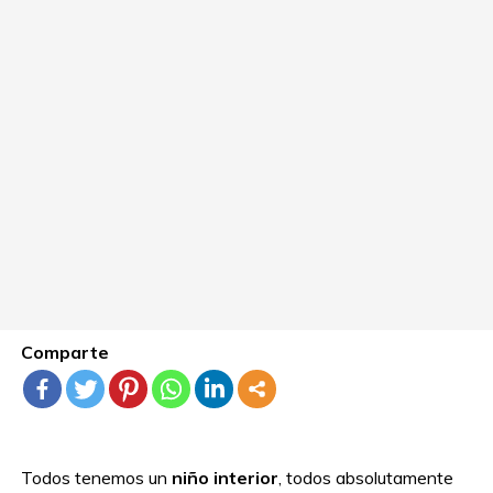
Comparte
Todos tenemos un
niño interior
, todos absolutamente