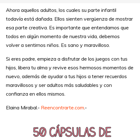
Ahora aquellos adultos, los cuales su parte infantil
todavía está dañada. Ellos sienten vergüenza de mostrar
esa parte creativa. Es importante que entendamos que
todos en algún momento de nuestra vida, debemos
volver a sentirnos niños. Es sano y maravilloso.
Si eres padre, empieza a disfrutar de los juegos con tus
hijos, libera tu alma y revive esos hermosos momentos de
nuevo, además de ayudar a tus hijos a tener recuerdos
maravillosos y ser adultos más saludables y con
confianza en ellos mismos.
Elaina Mirabal.-
Reencontrarte.com
.-