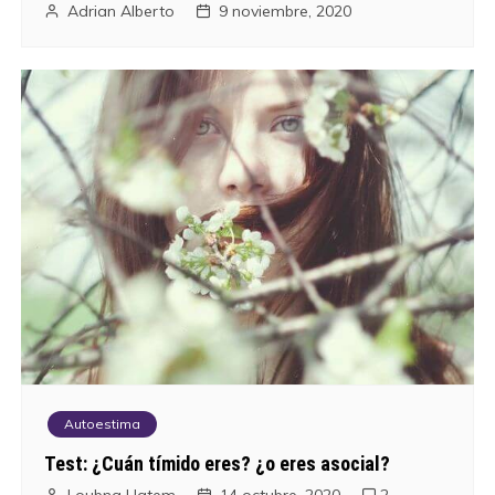
Adrian Alberto
9 noviembre, 2020
Autoestima
Test: ¿Cuán tímido eres? ¿o eres asocial?
Loubna Hatem
14 octubre, 2020
2