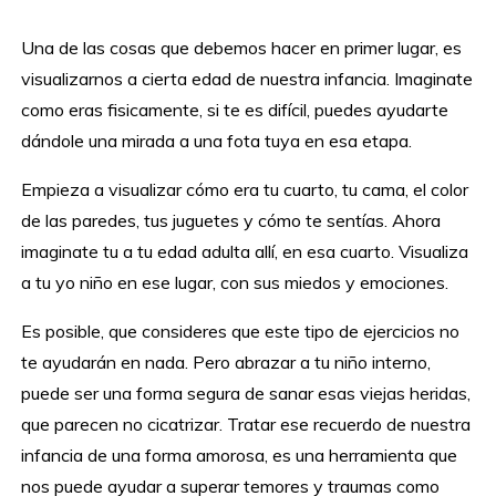
Una de las cosas que debemos hacer en primer lugar, es
visualizarnos a cierta edad de nuestra infancia. Imaginate
como eras fisicamente, si te es difícil, puedes ayudarte
dándole una mirada a una fota tuya en esa etapa.
Empieza a visualizar cómo era tu cuarto, tu cama, el color
de las paredes, tus juguetes y cómo te sentías. Ahora
imaginate tu a tu edad adulta allí, en esa cuarto. Visualiza
a tu yo niño en ese lugar, con sus miedos y emociones.
Es posible, que consideres que este tipo de ejercicios no
te ayudarán en nada. Pero abrazar a tu niño interno,
puede ser una forma segura de sanar esas viejas heridas,
que parecen no cicatrizar. Tratar ese recuerdo de nuestra
infancia de una forma amorosa, es una herramienta que
nos puede ayudar a superar temores y traumas como