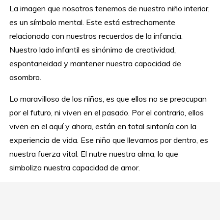
La imagen que nosotros tenemos de nuestro niño interior,
es un símbolo mental. Este está estrechamente
relacionado con nuestros recuerdos de la infancia.
Nuestro lado infantil es sinónimo de creatividad,
espontaneidad y mantener nuestra capacidad de
asombro.
Lo maravilloso de los niños, es que ellos no se preocupan
por el futuro, ni viven en el pasado. Por el contrario, ellos
viven en el aquí y ahora, están en total sintonía con la
experiencia de vida. Ese niño que llevamos por dentro, es
nuestra fuerza vital. El nutre nuestra alma, lo que
simboliza nuestra capacidad de amor.