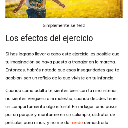
Simplemente se feliz
Los efectos del ejercicio
Si has logrado llevar a cabo este ejercicio, es posible que
tu imaginación se haya puesto a trabajar en la marcha.
Entonces, habrás notado que esas inseguridades que te
agobian, son un reflejo de lo que viviste en tu infancia.
Cuando como adulto te sientes bien con tu niño interior,
no sientes vergüenza ni molestia, cuando decides tener
un comportamiento algo infantil. En mi lugar, amo pasar
por un parque y montarme en un columpio, disfrutar de
películas para niños, y no me da
miedo
demostrarlo.