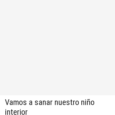
Vamos a sanar nuestro niño
interior