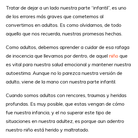
Tratar de dejar a un lado nuestra parte “infantil”, es uno
de los errores más graves que cometemos al
convertirnos en adultos. Es como olvidarnos, de todo
aquello que nos recuerda, nuestras promesas hechas.
Como adultos, debemos aprender a cuidar de esa rafaga
de inocencia que llevamos por dentro, de aquel
niño
que
es vital para nuestra salud emocional y mantener nuestra
autoestima. Aunque no lo parezca nuestra versión de
adulto, viene de la mano con nuestra parte infantil.
Cuando somos adultos con rencores, traumas y heridas
profundas. Es muy posible, que estas vengan de cómo
fue nuestra infancia, y el no superar este tipo de
situaciones en nuestra adultez, es porque aun adentro
nuestro niño está herido y maltratado.