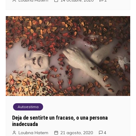
Autoestima
Deja de sentirte un fracaso, o una persona
inadecuada
Loubna Hatem
21 agosto, 2020
4